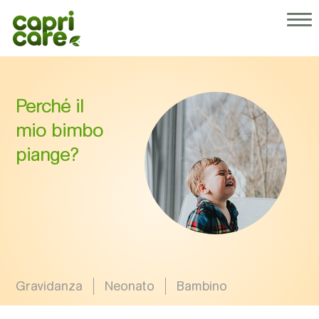
®
Perché Capricare
I nostri prodotti
Chi siamo
Consigli per genitori
Perché il
Operatori sanitari
mio bimbo
piange?
Gravidanza
Neonato
Bambino