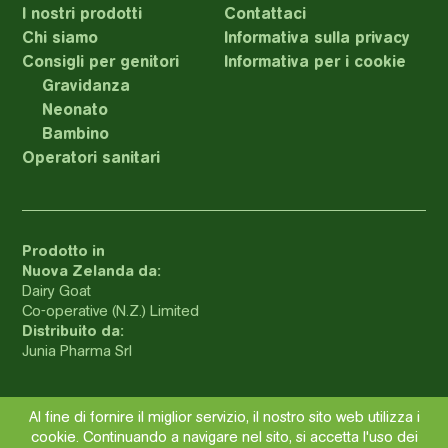
I nostri prodotti
Contattaci
Chi siamo
Informativa sulla privacy
Consigli per genitori
Informativa per i cookie
Gravidanza
Neonato
Bambino
Operatori sanitari
Prodotto in
Nuova Zelanda da:
Dairy Goat
Co-operative (N.Z.) Limited
Distribuito da:
Junia Pharma Srl
Al fine di fornire il miglior servizio, il nostro sito web utilizza i
Capricare
2025 ©
®
cookie. Continuando a navigare nel sito, si accetta l'uso dei
Capricare® and Dairy Goat Co-operative® is a registered trade mark