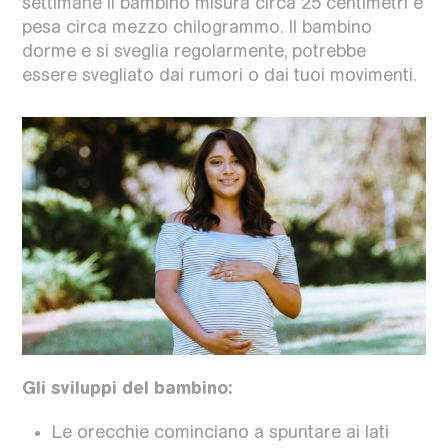
settimane il bambino misura circa 25 centimetri e
pesa circa mezzo chilogrammo. Il bambino
dorme e si sveglia regolarmente, potrebbe
essere svegliato dai rumori o dai tuoi movimenti.
Gli sviluppi del bambino:
Le orecchie cominciano a spuntare ai lati