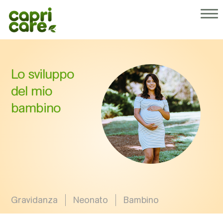
®
Perché Capricare
I nostri prodotti
Chi siamo
Consigli per genitori
Lo sviluppo
Operatori sanitari
del mio
bambino
Gravidanza
Neonato
Bambino