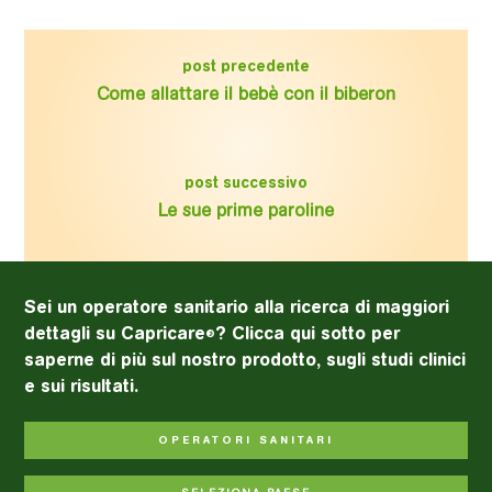
post precedente
Come allattare il bebè con il biberon
post successivo
Le sue prime paroline
Sei un operatore sanitario alla ricerca di maggiori
dettagli su Capricare
? Clicca qui sotto per
®
saperne di più sul nostro prodotto, sugli studi clinici
e sui risultati.
OPERATORI SANITARI