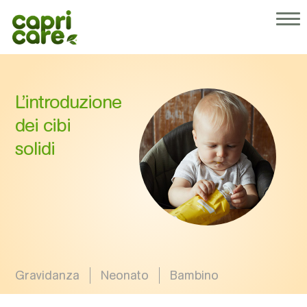
®
Perché Capricare
I nostri prodotti
Chi siamo
Consigli per genitori
L’introduzione
Operatori sanitari
dei cibi
solidi
Gravidanza
Neonato
Bambino