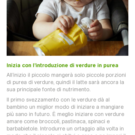
Inizia con l’introduzione di verdure in purea
All’inizio il piccolo mangerà solo piccole porzioni
di purea di verdure, quindi il latte sarà ancora la
sua principale fonte di nutrimento.
Il primo svezzamento con le verdure dà al
bambino un miglior modo di iniziare a mangiare
più sano in futuro. È meglio iniziare con verdure
amare come broccoli, pastinaca, spinaci e
barbabietole. Introdurre un ortaggio alla volta in