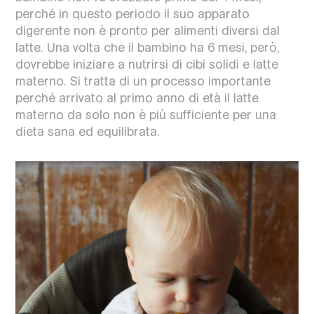
perché in questo periodo il suo apparato
digerente non è pronto per alimenti diversi dal
latte. Una volta che il bambino ha 6 mesi, però,
dovrebbe iniziare a nutrirsi di cibi solidi e latte
materno. Si tratta di un processo importante
perché arrivato al primo anno di età il latte
materno da solo non è più sufficiente per una
dieta sana ed equilibrata.