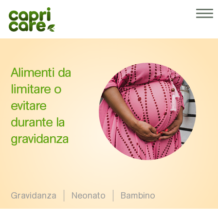
®
Perché Capricare
I nostri prodotti
Chi siamo
Consigli per genitori
Alimenti da
Operatori sanitari
limitare o
evitare
durante la
gravidanza
Gravidanza
Neonato
Bambino